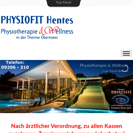
Top Panel
P
h
y
s
i
o
t
h
e
r
a
p
i
e
&
W
e
l
l
n
e
s
s
i
n
d
e
r
T
h
e
r
m
e
O
b
e
r
n
s
e
e
s
Nach ärztlicher Verordnung, zu allen Kassen